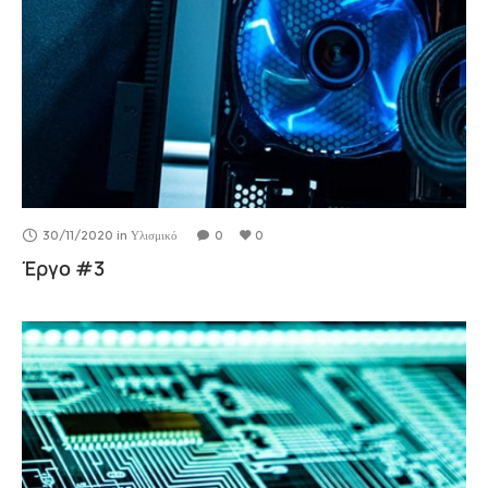
30/11/2020
in
Υλισμικό
0
0
Έργο #3