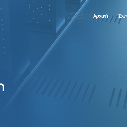
Αρχική
Σχε
η